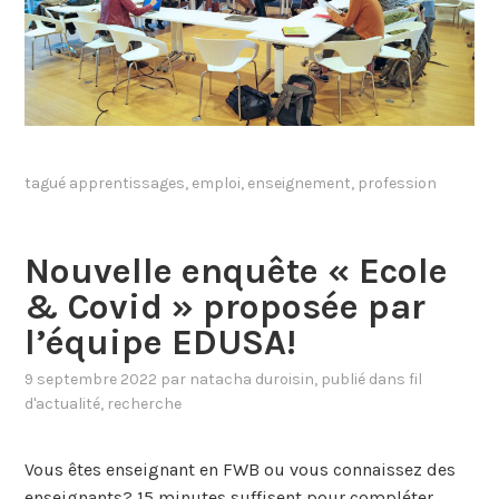
tagué
apprentissages
,
emploi
,
enseignement
,
profession
Nouvelle enquête « Ecole
& Covid » proposée par
l’équipe EDUSA!
9 septembre 2022
par
natacha duroisin
, publié dans
fil
d'actualité
,
recherche
Vous êtes enseignant en FWB ou vous connaissez des
enseignants? 15 minutes suffisent pour compléter