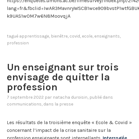
https://enquetes.umons.ac.be/limesurvey/index.php/214
lang=fr&fbclid=IwAR3MavnryWSCB1wce909bvstP1wtfGBU
k9UAS1w0M7w6N8MoovqjA
tagué
apprentissage
,
bienêtre
,
covid
,
ecole
,
enseignants
,
profession
Un enseignant sur trois
envisage de quitter la
profession
7 septembre 2022
par
natacha duroisin
, publié dans
communications
,
dans la presse
Les résultats de la troisième enquête « Ecole & Covid »
concernant l’impact de la crise sanitaire sur la
profession enseignante sont interpellants.
Interrogée