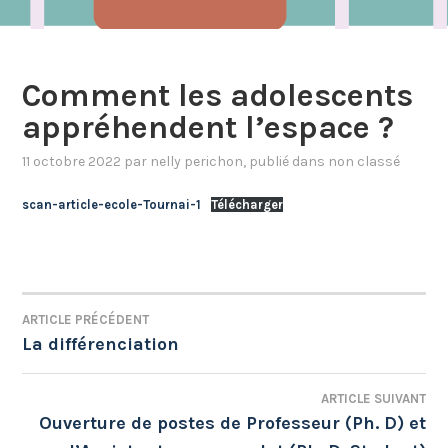
Comment les adolescents
appréhendent l’espace ?
11 octobre 2022
par
nelly perichon
, publié dans
non classé
scan-article-ecole-Tournai-1
Télécharger
ARTICLE PRÉCÉDENT
NAVIGATION
La différenciation
DE
ARTICLE SUIVANT
L’ARTICLE
Ouverture de postes de Professeur (Ph. D) et