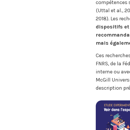
compétences sp
(Uttal et al., 
2018). Les re
dispositifs e
recommandati
mais égalem
Ces recherches
FNRS, de la Fé
interne ou avec
McGill Univers
description pré