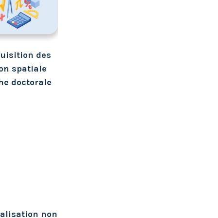
uisition des
ion spatiale
he doctorale
ualisation non