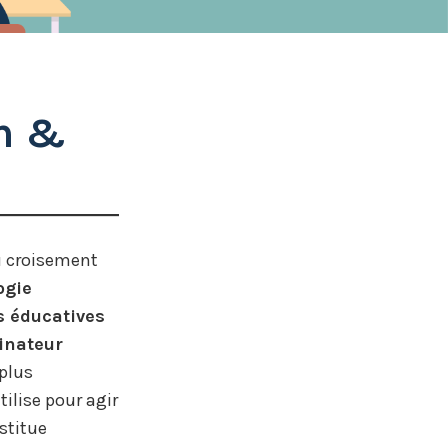
on &
u croisement
ogie
 éducatives
inateur
 plus
ilise pour agir
stitue