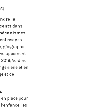
5).
ndre la
scents
dans
mécanismes
rentissages
e, géographie,
développement
 2016; Verdine
ngénierie et en
e et de
s
 en place pour
l’enfance, les