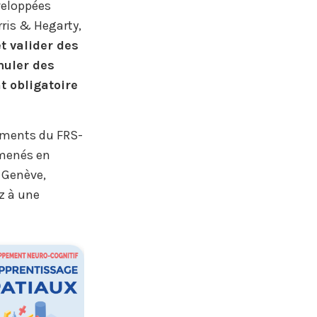
veloppées
rris & Hegarty,
t valider des
muler des
 obligatoire
cements du FRS-
 menés en
e Genève,
z à une