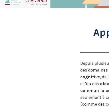
h
a
n
n
App
el
Depuis plusieu
des domaines 
cognitive
, de 
et/ou des
dida
commun la co
seulement à co
(comme des con