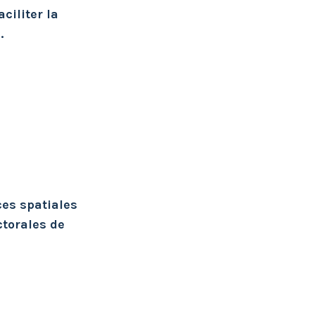
ciliter la
.
es spatiales
ctorales de