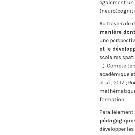
également un 
(neuro)cognitif
Au travers de 
manière dont
une perspectiv
et le dévelop
scolaires spat
…). Compte te
académique et p
et al., 2017 ; 
mathématiques 
formation.
Parallèlement
pédagogiques
développer les 