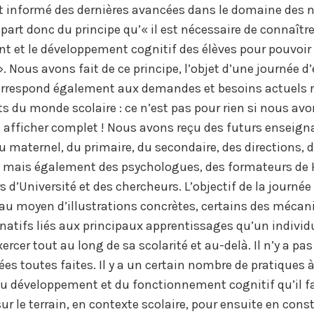
t informé des dernières avancées dans le domaine des 
part donc du principe qu’« il est nécessaire de connaître
 et le développement cognitif des élèves pour pouvoir
 Nous avons fait de ce principe, l’objet d’une journée d’
rrespond également aux demandes et besoins actuels r
ts du monde scolaire : ce n’est pas pour rien si nous av
afficher complet ! Nous avons reçu des futurs enseign
 maternel, du primaire, du secondaire, des directions,
n mais également des psychologues, des formateurs de 
 d’Université et des chercheurs. L’objectif de la journée 
r, au moyen d’illustrations concrètes, certains des méca
onatifs liés aux principaux apprentissages qu’un individu
xercer tout au long de sa scolarité et au-delà. Il n’y a pas
es toutes faites. Il y a un certain nombre de pratiques à
u développement et du fonctionnement cognitif qu’il f
r le terrain, en contexte scolaire, pour ensuite en const