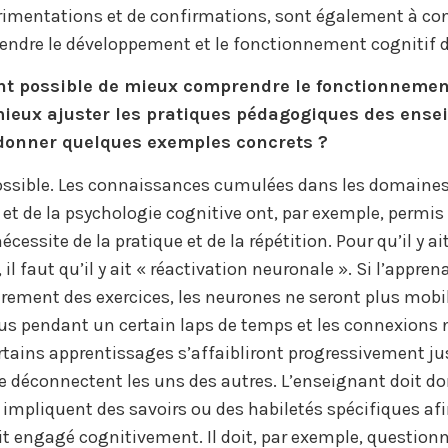
rimentations et de confirmations, sont également à co
ndre le développement et le fonctionnement cognitif d
nt possible de mieux comprendre le fonctionnement
mieux ajuster les pratiques pédagogiques des ense
donner quelques exemples concrets ?
possible. Les connaissances cumulées dans les domaine
et de la psychologie cognitive ont, par exemple, permi
cessite de la pratique et de la répétition. Pour qu’il y ai
il faut qu’il y ait « réactivation neuronale ». Si l’appre
ièrement des exercices, les neurones ne seront plus mobil
lus pendant un certain laps de temps et les connexions
rtains apprentissages s’affaibliront progressivement ju
e déconnectent les uns des autres. L’enseignant doit d
 impliquent des savoirs ou des habiletés spécifiques af
it engagé cognitivement. Il doit, par exemple, questionne