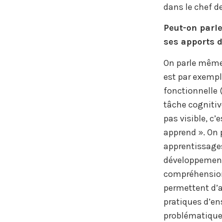
dans le chef de
Peut-on parl
ses apports d
On parle même 
est par exempl
fonctionnelle (
tâche cognitive
pas visible, c’
apprend ». On 
apprentissages
développement 
compréhension 
permettent d’a
pratiques d’en
problématiques