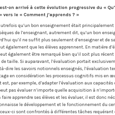
t-on arrivé à cette évolution progressive du « Qu
» vers le « Comment j’apprends ? »
autrefois qu’un bon enseignement était principalement 
nsèques de l’enseignant, autrement dit, qu’un bon ensei
rd’hui qu’il ne suffit plus seulement d’enseigner et de s
faut également que les élèves apprennent. En matière d’é
t également être remarqué bien qu’il soit plus récent 
 de taille. Si auparavant, l’évaluation portait exclusive
à-dire les savoirs notionnels enseignés, l’évaluation ten
age en considération les processus cognitifs mis en œu
êt est, par exemple, d’adapter l’évaluation aux capacités
 peut pas évaluer n’importe quelle acquisition à n’import
 faire apprendre ses élèves et les évaluer, il est donc né
onnaisse le développement et le fonctionnement du cer
 ceux-ci sont confrontés à différentes tâches requérant