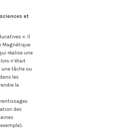
sciences et
catives ». Il
ce Magnétique
qui réalise une
lors n’était
te une tâche ou
dans les
endre le
prentissages
ration des
taines
 exemple).