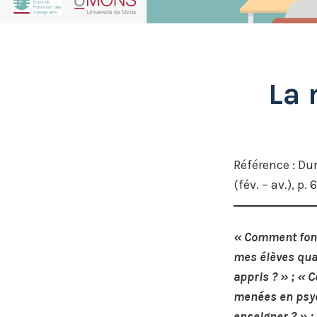
h
a
n
n
La 
el
Référence : Du
(fév. – av.), p. 
« Comment fonct
mes élèves quan
appris ? » ; « 
menées en psyc
enseigner ? » 