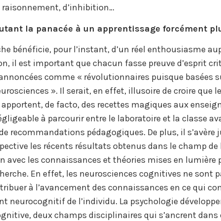
e raisonnement, d’inhibition…
utant la panacée à un apprentissage forcément plu
che bénéficie, pour l’instant, d’un réel enthousiasme au
on, il est important que chacun fasse preuve d’esprit cr
 annoncées comme « révolutionnaires puisque basées s
rosciences ». Il serait, en effet, illusoire de croire que l
apportent, de facto, des recettes magiques aux enseigna
ligeable à parcourir entre le laboratoire et la classe av
 de recommandations pédagogiques. De plus, il s’avère j
pective les récents résultats obtenus dans le champ de 
 avec les connaissances et théories mises en lumière p
erche. En effet, les neurosciences cognitives ne sont p
tribuer à l’avancement des connaissances en ce qui con
 neurocognitif de l’individu. La psychologie développe
gnitive, deux champs disciplinaires qui s’ancrent dans 