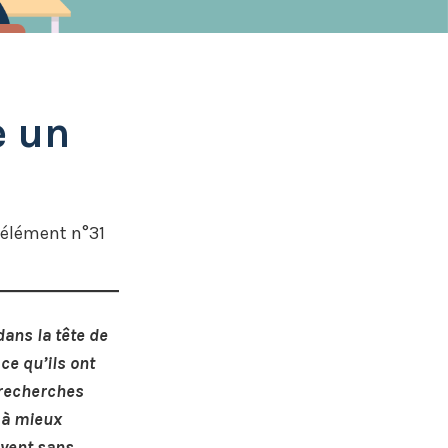
e un
-élément n°31
ans la tête de
ce qu’ils ont
 recherches
 à mieux
uvent sans