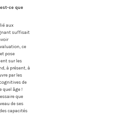
’est-ce que
lié aux
gnant suffisait
avoir
valuation, ce
et pose
ment sur les
d, à présent, à
vre par les
 cognitives de
e quel âge !
cessaire que
veau de ses
 des capacités