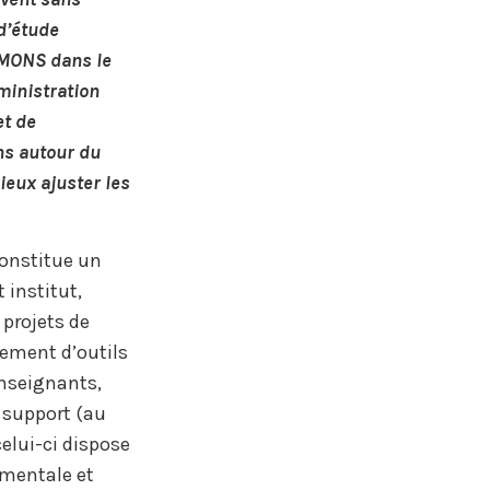
d’étude
UMONS dans le
ministration
et de
ns autour du
eux ajuster les
constitue un
 institut,
 projets de
ement d’outils
nseignants,
 support (au
celui-ci dispose
ementale et