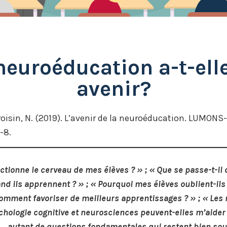
neuroéducation a-t-ell
avenir?
roisin, N. (2019). L’avenir de la neuroéducation. LUMONS
6-8.
ionne le cerveau de mes élèves ? » ; « Que se passe-t-il d
d ils apprennent ? » ; « Pourquoi mes élèves oublient-ils 
Comment favoriser de meilleurs apprentissages ? » ; « Les
hologie cognitive et neurosciences peuvent-elles m’aider
; … autant de questions fondamentales qui restent bien so