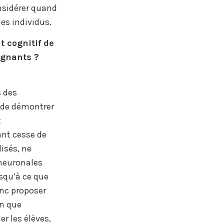
nsidérer quand
es individus.
 cognitif de
ignants ?
s des
s de démontrer
t
nant cesse de
isés, ne
 neuronales
squ’à ce que
onc proposer
in que
r les élèves,