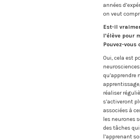
années d’expé
on veut compre
Est-il vraime
l’élève pour 
Pouvez-vous 
Oui, cela est 
neurosciences 
qu’apprendre né
apprentissage, 
réaliser régul
s’activeront p
associées à ce
les neurones s
des tâches qui
l’apprenant so