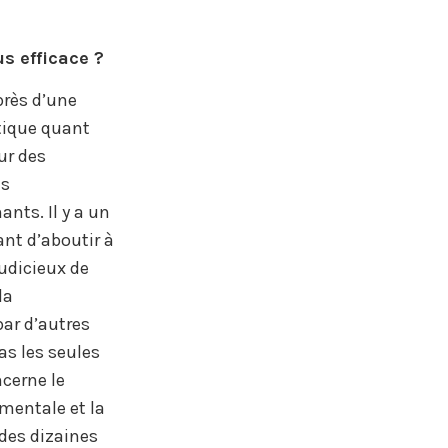
s efficace ?
près d’une
itique quant
ur des
es
nts. Il y a un
ant d’aboutir à
udicieux de
la
ar d’autres
as les seules
cerne le
mentale et la
des dizaines