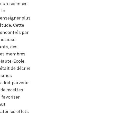
neurosciences
 le
 enseigner plus
étude. Cette
encontrés par
ons aussi
ants, des
 des membres
Haute-Ecole,
était de décrire
nismes
 doit parvenir
 de recettes
 favoriser
aut
ater les effets